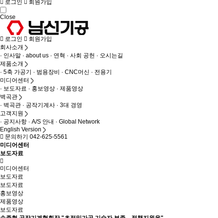
로그인
회원가입
Close
로그인
회원가입
회사소개
· 인사말
· about us
· 연혁
· 사회 공헌
· 오시는길
제품소개
· 5축 가공기
· 범용장비
· CNC머신
· 전용기
미디어센터
· 보도자료
· 홍보영상
· 제품영상
벽곡관
· 벽곡관
· 공작기계사
· 3대 경영
고객지원
· 공지사항
· A/S 안내
· Global Network
English Version
문의하기 042-625-5561
미디어센터
보도자료
미디어센터
보도자료
보도자료
홍보영상
제품영상
보도자료