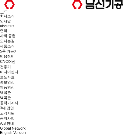
회사소개
인사말
about us
연혁
사회 공헌
오시는길
제품소개
5축 가공기
범용장비
CNC머신
전용기
미디어센터
보도자료
홍보영상
제품영상
벽곡관
벽곡관
공작기계사
3대 경영
고객지원
공지사항
A/S 안내
Global Network
English Version