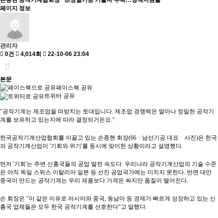
손종현 공작기계협회장 "초정밀가공 기술자 부족…정책지원을"
페이지 정보
관리자
0건
4,014회
22-10-06 23:04
본문
페이스북 공유
트위터 공유
"공작기계는 제조업을 떠받치는 토대입니다. 제조업 경쟁력은 얼마나 정밀한 공작기
계를 보유하고 있는지에 따라 결정되거든요."
한국공작기계산업협회를 이끌고 있는 손종현 회장(66ㆍ남선기공 대표ㆍ사진)은 한국
의 공작기계산업이 '기회와 위기'를 동시에 맞이한 상황이라고 설명했다.
먼저 '기회'는 주변 신흥국들의 공업 발전 속도다. 우리나라 공작기계산업의 기술 수준
은 아직 독일 스위스 이탈리아 일본 등 선진 공업국가에는 미치지 못한다. 반면 대만
중국이 만드는 공작기계는 우리 제품보다 가격은 싸지만 품질이 떨어진다.
손 회장은 "이 같은 이유로 러시아와 중국, 동남아 등 경제가 빠르게 성장하고 있는 신
흥국 업체들은 모두 한국 공작기계를 선호한다"고 말했다.