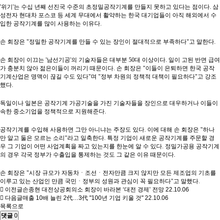
'위기'는 수십 년째 선진국 수준의 초정밀공작기계를 만들지 못하고 있다는 점이다. 삼
성전자 현대차 포스코 등 세계 무대에서 활약하는 한국 대기업들이 아직 해외에서 수
입한 공작기계를 많이 사용하는 이유다.
손 회장은 "정밀한 공작기계를 만들 수 있는 장인이 절대적으로 부족하다"고 말한다.
손 회장이 이끄는 '남선기공'의 기술자들은 대부분 50대 이상이다. 일이 고된 반면 급여
가 충분치 않아 젊은이들이 꺼리기 때문이다. 손 회장은 "이들이 은퇴하면 한국 공작
기계산업은 명맥이 끊길 수도 있다"며 "정부 차원의 정책적 대책이 필요하다"고 강조
했다.
독일이나 일본은 공작기계 가공기술을 가진 기술자들을 장인으로 대우하거나 이들이
속한 중소기업을 정책적으로 지원해준다.
공작기계를 수입해 사용하면 그만 아니냐는 주장도 있다. 이에 대해 손 회장은 "하나
만 알고 둘은 모르는 소리"라고 일축한다. 특정 기업이 새로운 공작기계를 주문할 경
우 그 기업이 어떤 사업계획을 짜고 있는지를 한눈에 알 수 있다. 정밀가공용 공작기계
의 경우 각국 정부가 수출입을 통제하는 것도 그 같은 이유 때문이다.
손 회장은 "시장 규모가 자동차ㆍ조선ㆍ전자만큼 크지 않지만 모든 제조업의 기초를
이루고 있는 산업인 만큼 국민ㆍ정부의 성원과 관심이 꼭 필요하다"고 말했다.
이전글
손종현 대전상공회의소 회장이 바라본 ‘대전 경제’ 전망
22.10.06
다음글
매출 10배 늘린 2代…3代 "100년 기업 키울 것"
22.10.06
목록으로
댓글
0